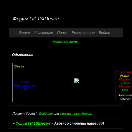
Форум ГИ 1StDesire
Форум
Участники
Поиск
Регистрация
Войти
Активные темы
Объявление
м ГИ 1StDesire
Гл.Гильди
|HawK|
Маршал
Союз
J'Aime
Нейтралитет
Майоры
Вары
Matt
Полезны
ссылки
Привет, Гость!
Войдите
или
зарегистрируйтесь
.
»
Форум ГИ 1StDesire
»
Агры со стороны нашей ГИ