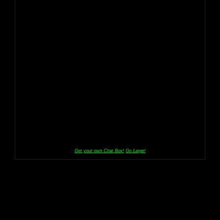
Get your own Chat Box!
Go Large!