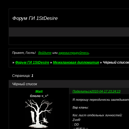
Форум ГИ 1StDesire
Привет, Гость!
Войдите
или
зарегистрируйтесь
.
»
Форум ГИ 1StDesire
»
Межклановая дипломатия
»
Чёрный списо
Страница:
1
Чёрный список
Matt
Поделиться
2010-04-17 23:24:13
Ололо =_+"
Я попрошу переодически заглядыват
Вар кланы:
Кос лист отдельных личностей:
ZveR
: DD