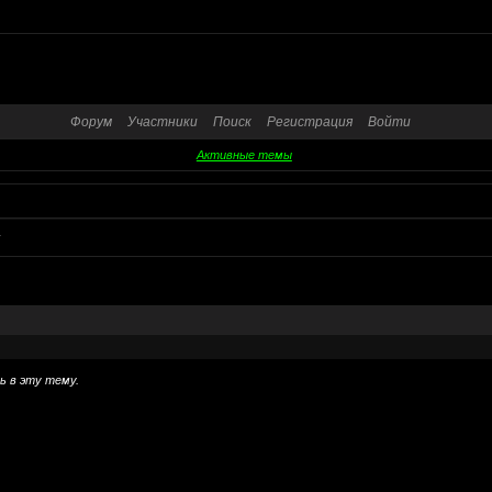
Форум
Участники
Поиск
Регистрация
Войти
Активные темы
к
ь в эту тему.