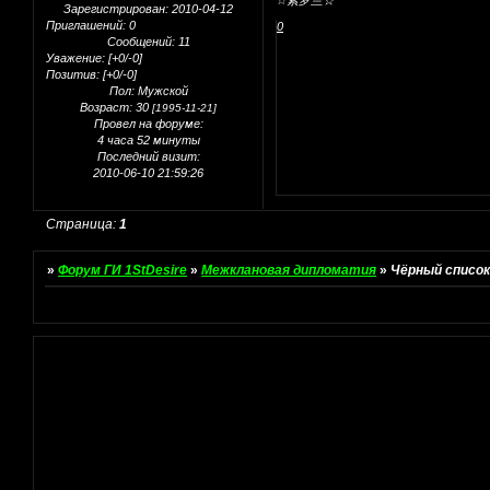
☆紫罗兰☆
Зарегистрирован
: 2010-04-12
Приглашений:
0
0
Сообщений:
11
Уважение:
[+0/-0]
Позитив:
[+0/-0]
Пол:
Мужской
Возраст:
30
[1995-11-21]
Провел на форуме:
4 часа 52 минуты
Последний визит:
2010-06-10 21:59:26
Страница:
1
»
Форум ГИ 1StDesire
»
Межклановая дипломатия
»
Чёрный списо